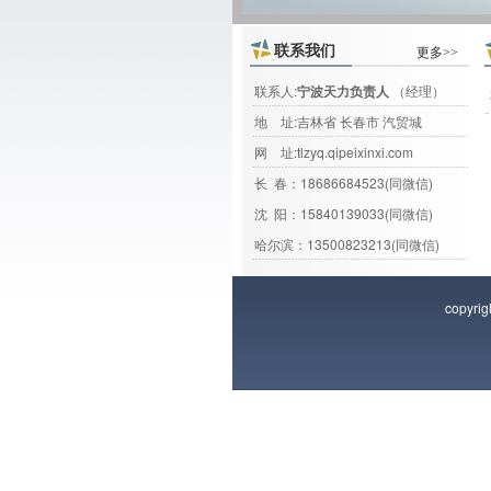
联系我们
更多>>
联系人:
宁波天力负责人
（经理）
地 址:吉林省 长春市 汽贸城
网 址:
tlzyq.qipeixinxi.com
长 春：18686684523(同微信)
沈 阳：15840139033(同微信)
哈尔滨：13500823213(同微信)
copyri