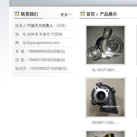
联系我们
首页
>
产品展示
更多>>
联系人:
宁波天力负责人
（经理）
地 址:吉林省 长春市 汽贸城
网 址:
tlzyq.qipeixinxi.com
长 春：18686684523(同微信)
沈 阳：15840139033(同微信)
哈尔滨：13500823213(同微信)
4L18CF-0801…
55X6011QSL-…