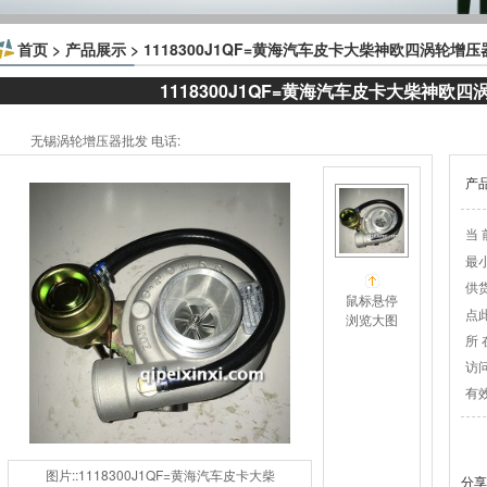
首页
>
产品展示
> 1118300J1QF=黄海汽车皮卡大柴神欧四涡轮增压
1118300J1QF=黄海汽车皮卡大柴神欧
无锡涡轮增压器批发 电话:
产
当 
最
供
鼠标悬停
点
浏览大图
所 
访
有
图片::1118300J1QF=黄海汽车皮卡大柴
分享