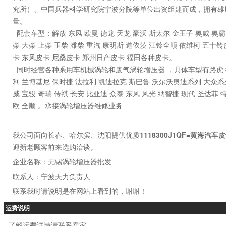
究所）、中国兵器科学研究院宁波分院等单位出资组建而成，拥有雄
量。
配套车型：解放 东风 欧曼 德龙 天龙 豪沃 斯太尔 金王子 奥威 奥霸 J5 J6
柴 大柴 上柴 玉柴 潍柴 重汽 康明斯 道依茨 江铃全顺 依维柯 五十
卡 东风皮卡 尼桑皮卡 郑州日产皮卡 福田各种皮卡。
同时经营各种乘用车机械涡轮和废气涡轮增压器 ，具体车型有路虎 捷
利 兰博基尼 保时捷 法拉利 凯迪拉克 斯巴鲁 沃尔沃奥迪系列 大众系列
威 宝骏 奇瑞 传祺 长安 比亚迪 众泰 东风 风光 纳智捷 现代 圣达菲 
欧 全顺 。承接涡轮增压器维修业务
我公司面向长春、哈尔滨、沈阳提供优质
1118300J1QF=黄海
迎新老顾客前来选购洽谈。
企业名称：无锡涡轮增压器批发
联系人：宁波天力负责人
联系我时请说明是在网站上看到的，谢谢！
运费说明
了解运费详情请联系卖家