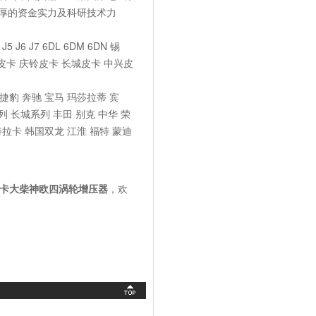
厚的资金实力及科研技术力
 J7 6DL 6DM 6DN 锡
铃皮卡 庆铃皮卡 长城皮卡 中兴皮
豹 奔驰 宝马 玛莎拉蒂 宾
 长城系列 丰田 别克 中华 荣
特拉卡 韩国双龙 江淮 福特 蒙迪
汽车皮卡大柴神欧四涡轮增压器
，欢