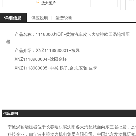
放大图片
详细信息
供应说明
|
运费说明
产品名称：1118300J1QF=黄海汽车皮卡大柴神欧四涡轮增压
器
产品介绍：XNZ1118930001=东风
XNZ1118960004=沈阳金杯
XNZ1118960005=中兴.杨子.金龙.安驰.皮卡
供应说明
宁波涡轮增压器位于长春哈尔滨沈阳各大汽配城面向东三省批发，是
科技企业，由宁波中策动力机电集团有限公司、中国北方发动机研究