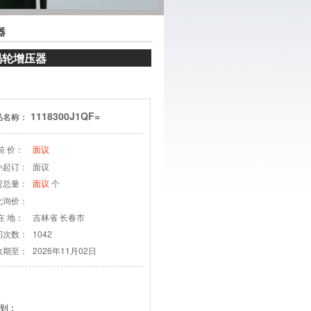
器
四涡轮增压器
1118300J1QF=
品名称：
前 价：
面议
小起订：
面议
货总量：
个
面议
此询价：
在 地：
吉林省 长春市
问次数：
1042
效期至：
2026年11月02日
到：