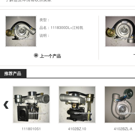
类型：
品名：
1118300DL=江铃凯
说明：
上一个产品
推荐产品
1118010S1
4102BZ.10
4102BZL-A