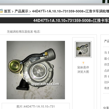
首页
>
产品展示
> 44D47Ti-1A.10.10=731359-5008=江淮卡车涡
44D47Ti-1A.10.10=731359-5008=江
无锡涡轮增压器批发 电话:
产
当 
最
供
鼠标悬停
点
浏览大图
所 
访
有
图片::44D47Ti-1A.10.10=731
分享