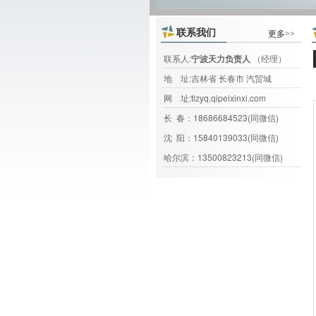
联系我们
更多>>
联系人:
宁波天力负责人
（经理）
地 址:吉林省 长春市 汽贸城
网 址:
tlzyq.qipeixinxi.com
长 春：18686684523(同微信)
沈 阳：15840139033(同微信)
哈尔滨：13500823213(同微信)