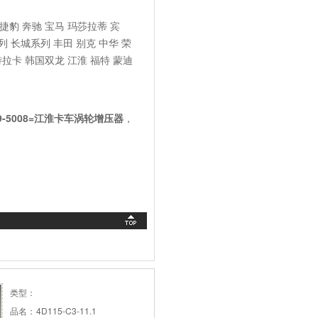
豹 奔驰 宝马 玛莎拉蒂 宾
 长城系列 丰田 别克 中华 荣
特拉卡 韩国双龙 江淮 福特 蒙迪
31359-5008=江淮卡车涡轮增压器
，
类型：
品名：
4D115-C3-11.1