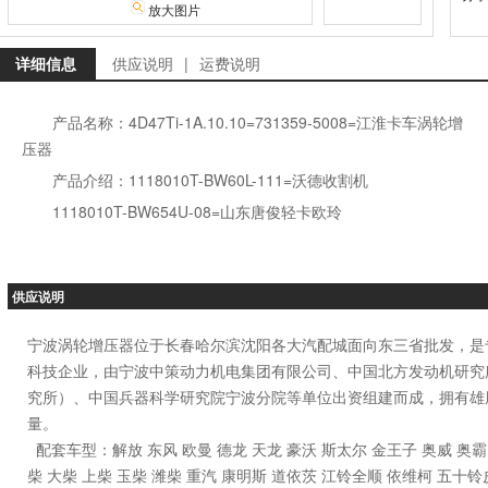
放大图片
详细信息
供应说明
|
运费说明
产品名称：4D47Ti-1A.10.10=731359-5008=江淮卡车涡轮增
压器
产品介绍：1118010T-BW60L-111=沃德收割机
1118010T-BW654U-08=山东唐俊轻卡欧玲
供应说明
宁波涡轮增压器位于长春哈尔滨沈阳各大汽配城面向东三省批发，是
科技企业，由宁波中策动力机电集团有限公司、中国北方发动机研究
究所）、中国兵器科学研究院宁波分院等单位出资组建而成，拥有雄
量。
配套车型：解放 东风 欧曼 德龙 天龙 豪沃 斯太尔 金王子 奥威 奥霸 J5 J6
柴 大柴 上柴 玉柴 潍柴 重汽 康明斯 道依茨 江铃全顺 依维柯 五十