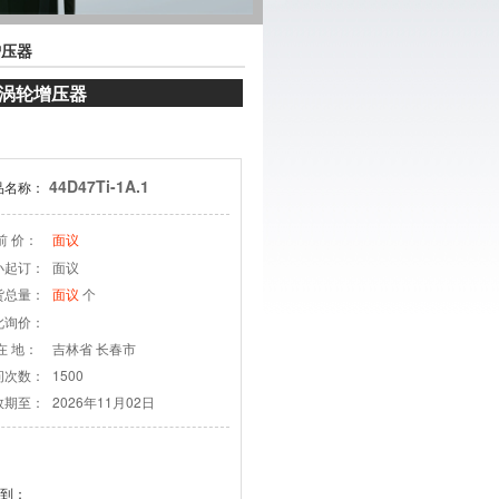
轮增压器
淮卡车涡轮增压器
44D47Ti-1A.1
品名称：
前 价：
面议
小起订：
面议
货总量：
个
面议
此询价：
在 地：
吉林省 长春市
问次数：
1500
效期至：
2026年11月02日
到：