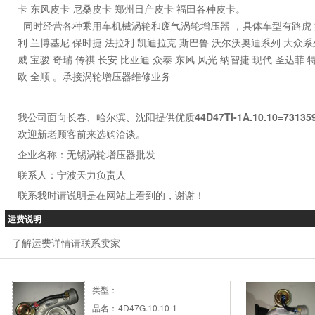
卡 东风皮卡 尼桑皮卡 郑州日产皮卡 福田各种皮卡。
同时经营各种乘用车机械涡轮和废气涡轮增压器 ，具体车型有路虎 捷
利 兰博基尼 保时捷 法拉利 凯迪拉克 斯巴鲁 沃尔沃奥迪系列 大众系列
威 宝骏 奇瑞 传祺 长安 比亚迪 众泰 东风 风光 纳智捷 现代 圣达菲 
欧 全顺 。承接涡轮增压器维修业务
我公司面向长春、哈尔滨、沈阳提供优质
44D47Ti-1A.10.10=7
欢迎新老顾客前来选购洽谈。
企业名称：无锡涡轮增压器批发
联系人：宁波天力负责人
联系我时请说明是在网站上看到的，谢谢！
运费说明
了解运费详情请联系卖家
类型：
品名：
4D47G.10.10-1