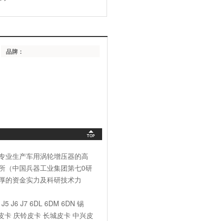
品牌：
专业生产车用涡轮增压器的高
所（中国兵器工业集团第七0研
厚的资金实力及科研技术力
 J7 6DL 6DM 6DN 锡
铃皮卡 庆铃皮卡 长城皮卡 中兴皮