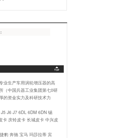
：
专业生产车用涡轮增压器的高
所（中国兵器工业集团第七0研
厚的资金实力及科研技术力
 J7 6DL 6DM 6DN 锡
铃皮卡 庆铃皮卡 长城皮卡 中兴皮
豹 奔驰 宝马 玛莎拉蒂 宾