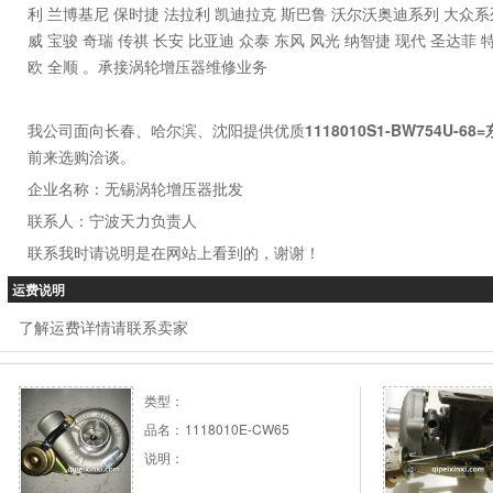
利 兰博基尼 保时捷 法拉利 凯迪拉克 斯巴鲁 沃尔沃奥迪系列 大众系列
威 宝骏 奇瑞 传祺 长安 比亚迪 众泰 东风 风光 纳智捷 现代 圣达菲 
欧 全顺 。承接涡轮增压器维修业务
我公司面向长春、哈尔滨、沈阳提供优质
1118010S1-BW754U-
前来选购洽谈。
企业名称：无锡涡轮增压器批发
联系人：宁波天力负责人
联系我时请说明是在网站上看到的，谢谢！
运费说明
了解运费详情请联系卖家
类型：
品名：
1118010E-CW65
说明：