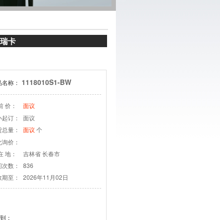
福瑞卡
1118010S1-BW
品名称：
前 价：
面议
小起订：
面议
货总量：
个
面议
此询价：
在 地：
吉林省 长春市
问次数：
836
效期至：
2026年11月02日
到：