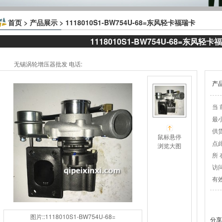
首页
>
产品展示
> 1118010S1-BW754U-68=东风轻卡福瑞卡
1118010S1-BW754U-68=东风轻卡
无锡涡轮增压器批发 电话:
产
当 
最
供
鼠标悬停
点
浏览大图
所 
访
有
图片::1118010S1-BW754U-68=
分享