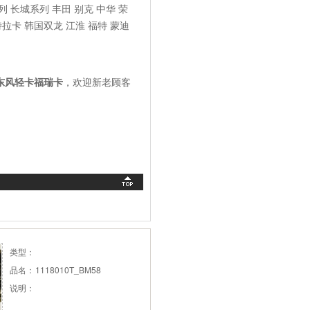
 长城系列 丰田 别克 中华 荣
特拉卡 韩国双龙 江淮 福特 蒙迪
68=东风轻卡福瑞卡
，欢迎新老顾客
类型：
品名：
1118010T_BM58
说明：