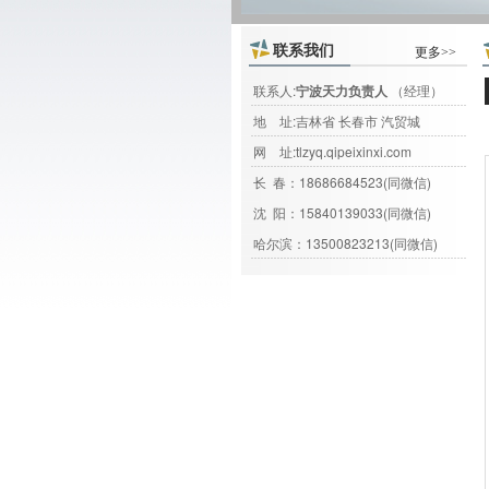
联系我们
更多>>
联系人:
宁波天力负责人
（经理）
地 址:吉林省 长春市 汽贸城
网 址:
tlzyq.qipeixinxi.com
长 春：18686684523(同微信)
沈 阳：15840139033(同微信)
哈尔滨：13500823213(同微信)