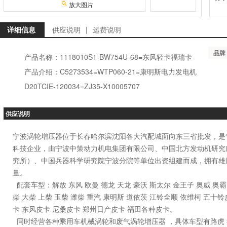
放大图片
详细信息
供应说明
|
运费说明
品牌
产品名称：1118010S1-BW754U-68=东风轻卡福瑞卡
产品介绍：C5273534=WTP060-21=康明斯电力发电机
D20TCIE-120034=ZJ35-X10005707
供应说明
宁波涡轮增压器位于长春哈尔滨沈阳各大汽配城面向东三省批发，是
科技企业，由宁波中策动力机电集团有限公司、中国北方发动机研究
究所）、中国兵器科学研究院宁波分院等单位出资组建而成，拥有雄
量。
配套车型：解放 东风 欧曼 德龙 天龙 豪沃 斯太尔 金王子 奥威 奥霸 J5 J6
柴 大柴 上柴 玉柴 潍柴 重汽 康明斯 道依茨 江铃全顺 依维柯 五十
卡 东风皮卡 尼桑皮卡 郑州日产皮卡 福田各种皮卡。
同时经营各种乘用车机械涡轮和废气涡轮增压器 ，具体车型有路虎 捷