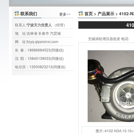
联系我们
首页
>
产品展示
> 4102
更多>>
41
联系人:
宁波天力负责人
（经理）
地 址:吉林省 长春市 汽贸城
无锡涡轮增压器批发 电话:
网 址:
tlzyq.qipeixinxi.com
长 春：18686684523(同微信)
沈 阳：15840139033(同微信)
哈尔滨：13500823213(同微信)
图片::4102-N3A.10.