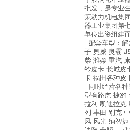
批发，是专业
策动力机电集
器工业集团第
单位出资组建
配套车型：解放 
子 奥威 奥霸 J5
柴 潍柴 重汽 
铃皮卡 长城皮
卡 福田各种皮
同时经营各种
型有路虎 捷豹 
拉利 凯迪拉克
列 丰田 别克 
风 风光 纳智捷
迪欧 全顺 。