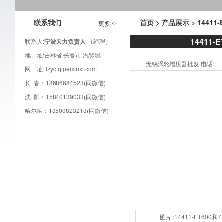
联系我们
首页
>
产品展示
> 1441
更多>>
14411
联系人:
宁波天力负责人
（经理）
地 址:吉林省 长春市 汽贸城
无锡涡轮增压器批发 电话:
网 址:
tlzyq.qipeixinxi.com
长 春：18686684523(同微信)
沈 阳：15840139033(同微信)
哈尔滨：13500823213(同微信)
图片::14411-ET600和