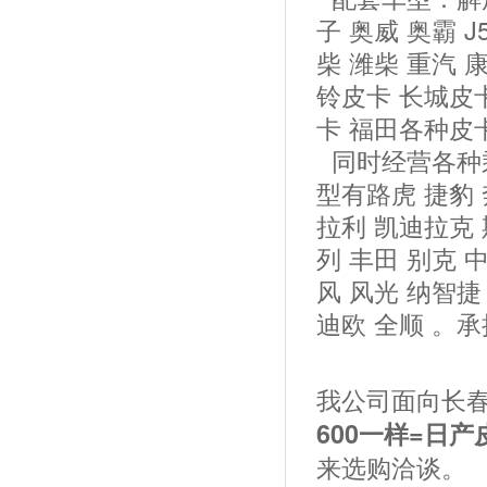
子 奥威 奥霸 J5
柴 潍柴 重汽 
铃皮卡 长城皮
卡 福田各种皮
同时经营各种
型有路虎 捷豹 
拉利 凯迪拉克
列 丰田 别克 
风 风光 纳智捷
迪欧 全顺 。
我公司面向长
600一样=日
来选购洽谈。