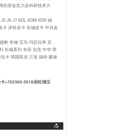
厚的资金实力及科研技术力
 J7 6DL 6DM 6DN 锡
铃皮卡 庆铃皮卡 长城皮卡 中兴皮
豹 奔驰 宝马 玛莎拉蒂 宾
 长城系列 丰田 别克 中华 荣
特拉卡 韩国双龙 江淮 福特 蒙迪
淮轻卡=702365-5018涡轮增压