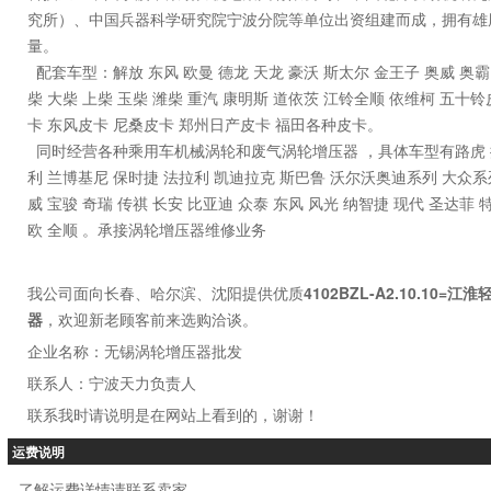
究所）、中国兵器科学研究院宁波分院等单位出资组建而成，拥有雄
量。
配套车型：解放 东风 欧曼 德龙 天龙 豪沃 斯太尔 金王子 奥威 奥霸 J5 J6
柴 大柴 上柴 玉柴 潍柴 重汽 康明斯 道依茨 江铃全顺 依维柯 五十
卡 东风皮卡 尼桑皮卡 郑州日产皮卡 福田各种皮卡。
同时经营各种乘用车机械涡轮和废气涡轮增压器 ，具体车型有路虎 捷
利 兰博基尼 保时捷 法拉利 凯迪拉克 斯巴鲁 沃尔沃奥迪系列 大众系列
威 宝骏 奇瑞 传祺 长安 比亚迪 众泰 东风 风光 纳智捷 现代 圣达菲 
欧 全顺 。承接涡轮增压器维修业务
我公司面向长春、哈尔滨、沈阳提供优质
4102BZL-A2.10.10=江
器
，欢迎新老顾客前来选购洽谈。
企业名称：无锡涡轮增压器批发
联系人：宁波天力负责人
联系我时请说明是在网站上看到的，谢谢！
运费说明
了解运费详情请联系卖家