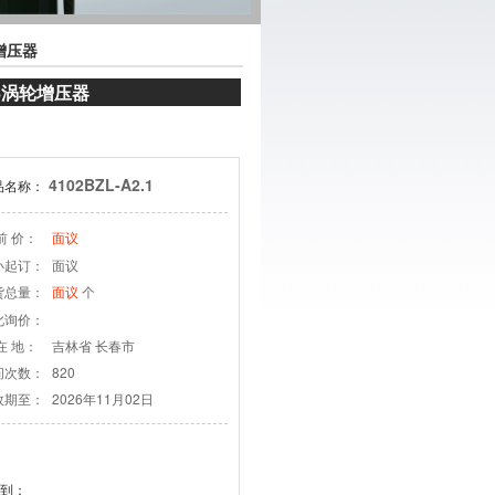
轮增压器
018涡轮增压器
4102BZL-A2.1
品名称：
前 价：
面议
小起订：
面议
货总量：
个
面议
此询价：
在 地：
吉林省 长春市
问次数：
820
效期至：
2026年11月02日
到：