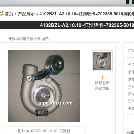
首页
>
产品展示
> 4102BZL-A2.10.10=江淮轻卡=702365-5018涡
4102BZL-A2.10.10=江淮轻卡=702365-5
无锡涡轮增压器批发 电话:
产
当 
最
供
鼠标悬停
点
浏览大图
所 
访
有
图片::4102BZL-A2.10.10=江淮轻
分享