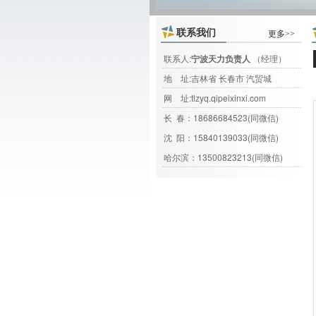
联系我们
更多>>
联系人:
宁波天力负责人
（经理）
地 址:吉林省 长春市 汽贸城
网 址:
tlzyq.qipeixinxi.com
长 春：18686684523(同微信)
沈 阳：15840139033(同微信)
哈尔滨：13500823213(同微信)