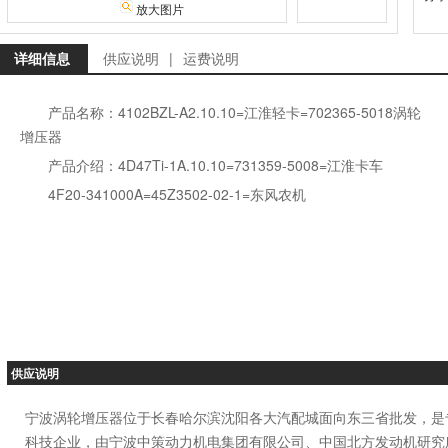
放大图片
详细信息
供应说明
|
运费说明
产品名称：4102BZL-A2.10.10=江淮轻卡=702365-5018涡轮
增压器
产品介绍：4D47Ti-1A.10.10=731359-5008=江淮卡车
4F20-341000A=45Z3502-02-1=东风农机
供应说明
宁波涡轮增压器位于长春哈尔滨沈阳各大汽配城面向东三省批发，是
科技企业，由宁波中策动力机电集团有限公司、中国北方发动机研究